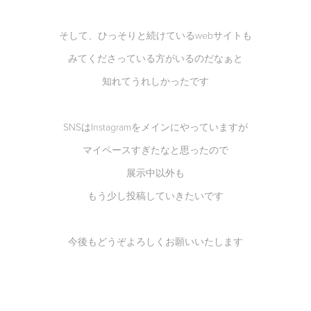
そして、ひっそりと続けているwebサイトも
みてくださっている方がいるのだなぁと
知れてうれしかったです
SNSはInstagramをメインにやっていますが
マイペースすぎたなと思ったので
展示中以外も
もう少し投稿していきたいです
今後もどうぞよろしくお願いいたします
𓂃𓈒𓂃𓈒𓂃𓈒𓂃𓈒𓂃𓈒𓂃𓈒𓂃𓈒𓂃𓈒𓂃