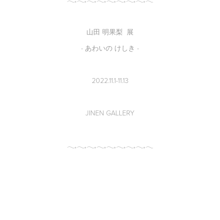
山田 明果梨 展
- あわいの けしき -
2022.11.1-11.13
JINEN GALLERY
𓂃𓈒𓂃𓈒𓂃𓈒𓂃𓈒𓂃𓈒𓂃𓈒𓂃𓈒𓂃𓈒𓂃