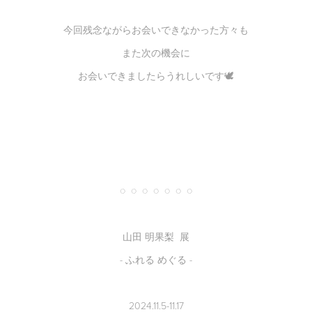
今回残念ながらお会いできなかった方々も
また次の機会に
お会いできましたらうれしいです🕊️
◌ ◌ ◌ ◌ ◌ ◌ ◌
山田 明果梨 展
- ふれる めぐる -
2024.11.5-11.17