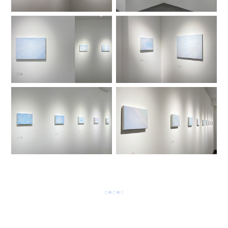
○●○●○