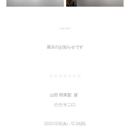
○●○●○
展示のお知らせです
◌ ◌ ◌ ◌ ◌ ◌ ◌
山田 明果梨 展
-ただそこに-
2025.12.16(火) - 12.28(日)